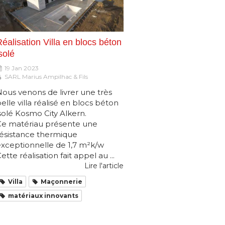
éalisation Villa en blocs béton
solé
19 Jan 2023
SARL Marius Ampilhac & Fils
ous venons de livrer une très
elle villa réalisé en blocs béton
solé Kosmo City Alkern.
Ce matériau présente une
résistance thermique
xceptionnelle de 1,7 m²k/w
ette réalisation fait appel au ...
Lire l'article
Villa
Maçonnerie
matériaux innovants