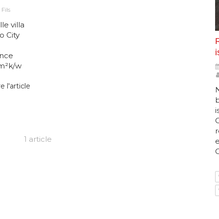
Fils
e villa
o City
R
i
ance
 m²k/w
re l'article
N
b
i
1 article
e
C